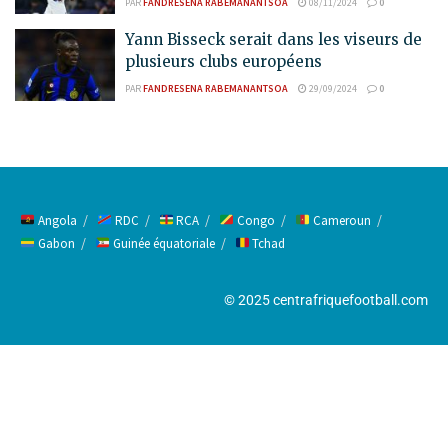
PAR
FANDRESENA RABEMANANTSOA
08/11/2024
0
Yann Bisseck serait dans les viseurs de
plusieurs clubs européens
PAR
FANDRESENA RABEMANANTSOA
29/09/2024
0
Angola
RDC
RCA
Congo
Cameroun
Gabon
Guinée équatoriale
Tchad
© 2025 centrafriquefootball.com