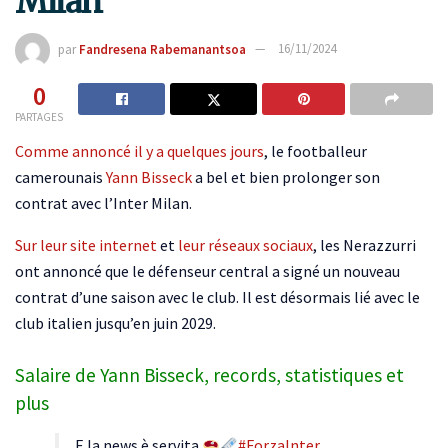
Milan
par
Fandresena Rabemanantsoa
16/11/2024
0
PARTAGES
Comme annoncé il y a quelques jours
, le footballeur
camerounais
Yann Bisseck
a bel et bien prolonger son
contrat avec l’Inter Milan.
Sur leur site internet
et
leur réseaux sociaux
, les Nerazzurri
ont annoncé que le défenseur central a signé un nouveau
contrat d’une saison avec le club. Il est désormais lié avec le
club italien jusqu’en juin 2029.
Salaire de Yann Bisseck, records, statistiques et
plus
E la news è servita
#ForzaInter