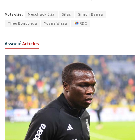
Mots-clés :
Meschack Elia
Silas
Simon Banza
Théo Bongonda
Yoane Wissa
RDC
Associé
Articles