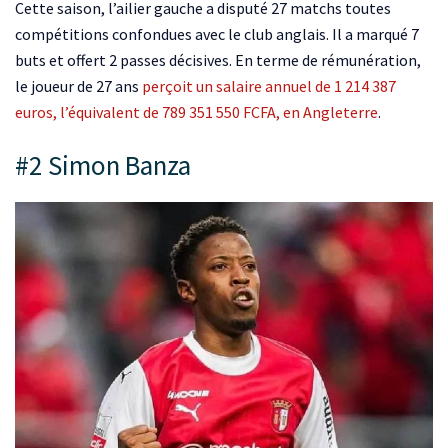
Cette saison, l’ailier gauche a disputé 27 matchs toutes
compétitions confondues avec le club anglais. Il a marqué 7
buts et offert 2 passes décisives. En terme de rémunération,
le joueur de 27 ans
perçoit un salaire annuel de 1 214 387
euros, l’équivalent de 789 351 550 FCFA, en Angleterre
.
#2 Simon Banza