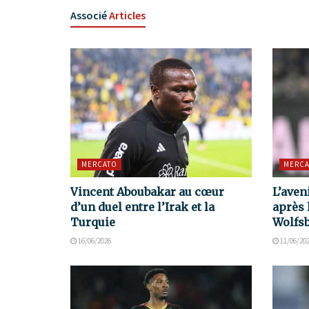
Associé
Articles
MERCATO
MERCA
Vincent Aboubakar au cœur
L’aven
d’un duel entre l’Irak et la
après 
Turquie
Wolfs
16/06/2026
11/06/20