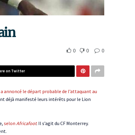
ain
0
0
0
are on Twitter
,
a annoncé le départ probable de l’attaquant au
ent déjà manifesté leurs intérêts pour le Lion
e,
selon
Africafoot
. Il s’agit du CF Monterrey.
ent.