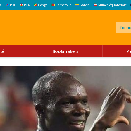
a
RDC
RCA
Congo
Cameroun
Gabon
Guinée équatoriale
ité
Bookmakers
M