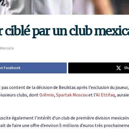
ciblé par un club mexic
Mercato
on Facebook
Sh
st pas content de la décision de Besiktas après l’exclusion du joueur
plusieurs clubs, dont
Grêmio
,
Spartak Moscou
et l’
Al Ettifaq
, aurai
uscite également l’intérêt d’un club de première division mexicain
it de faire une offre d’environ 5 millions d’euros très prochainem