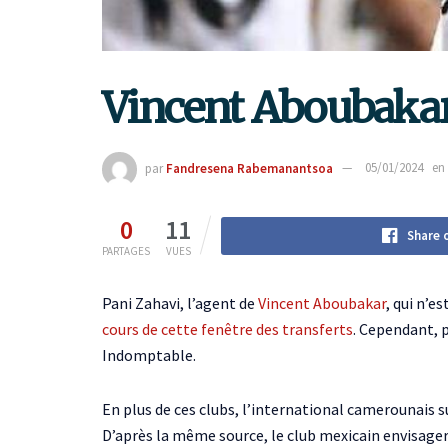
Vincent Aboubakar 
par
Fandresena Rabemanantsoa
05/01/2024
en
0
11
Share 
PARTAGES
VUES
Pani Zahavi, l’agent de
Vincent Aboubakar
, qui n’e
cours de cette fenêtre des transferts
. Cependant, 
Indomptable.
En plus de ces clubs, l’international camerounais s
D’après la même source, le club mexicain envisagera