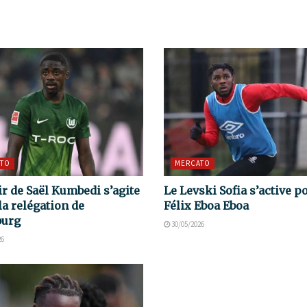
TO
MERCATO
ir de Saël Kumbedi s’agite
Le Levski Sofia s’active p
la relégation de
Félix Eboa Eboa
burg
30/05/2026
26