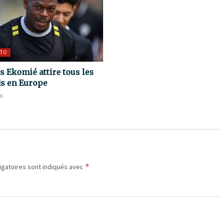
TO
s Ekomié attire tous les
s en Europe
26
*
igatoires sont indiqués avec