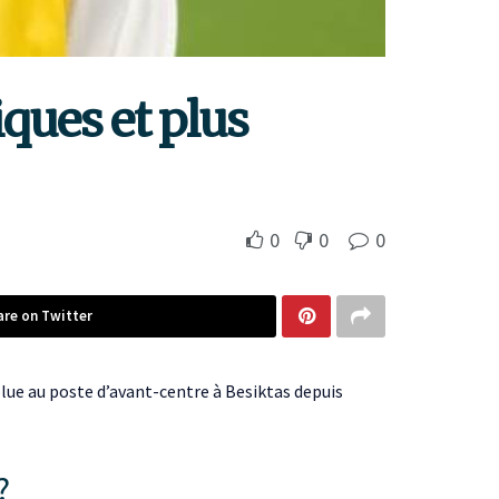
iques et plus
0
0
0
are on Twitter
lue au poste d’avant-centre à Besiktas depuis
?