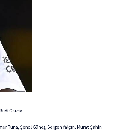
 Rudi Garcia.
amer Tuna, Şenol Güneş, Sergen Yalçın, Murat Şahin