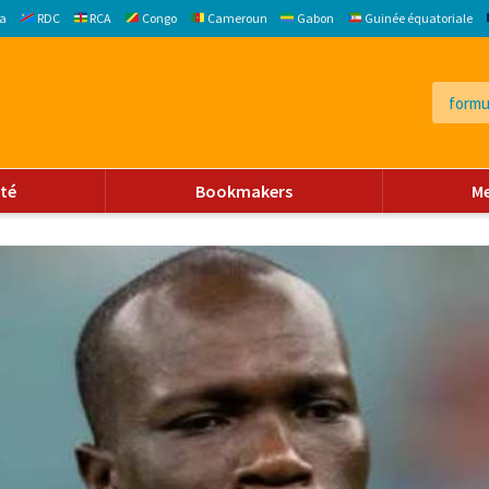
a
RDC
RCA
Congo
Cameroun
Gabon
Guinée équatoriale
ité
Bookmakers
M