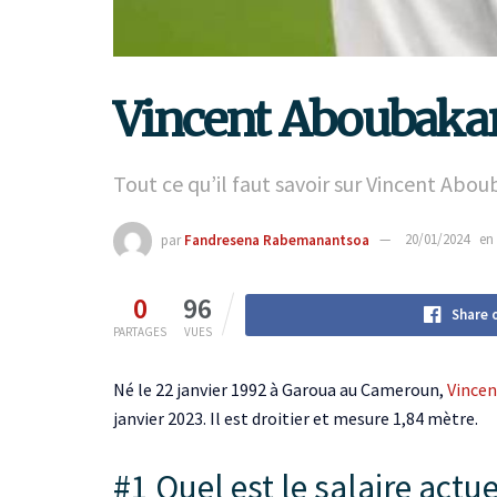
Vincent Aboubakar :
Tout ce qu’il faut savoir sur Vincent Abo
par
Fandresena Rabemanantsoa
20/01/2024
en
0
96
Share 
PARTAGES
VUES
Né le 22 janvier 1992 à Garoua au Cameroun,
Vince
janvier 2023. Il est droitier et mesure 1,84 mètre.
#1 Quel est le salaire actu