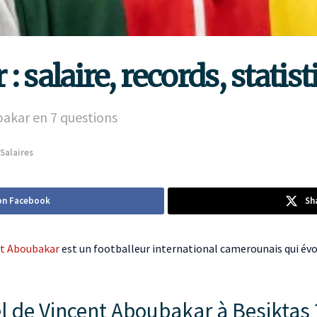
 salaire, records, statist
ubakar en 7 questions
Salaires
on Facebook
Sh
nt Aboubakar
est un footballeur international camerounais qui évo
el de Vincent Aboubakar à Besiktas 