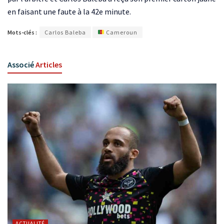
en faisant une faute à la 42e minute.
Mots-clés :
Carlos Baleba
Cameroun
Associé
Articles
ACTUALITÉ