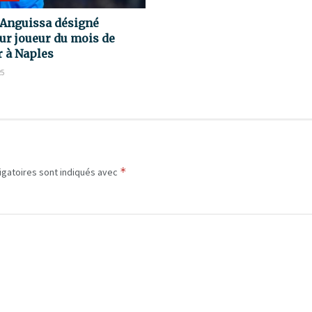
Anguissa désigné
ur joueur du mois de
r à Naples
25
*
igatoires sont indiqués avec