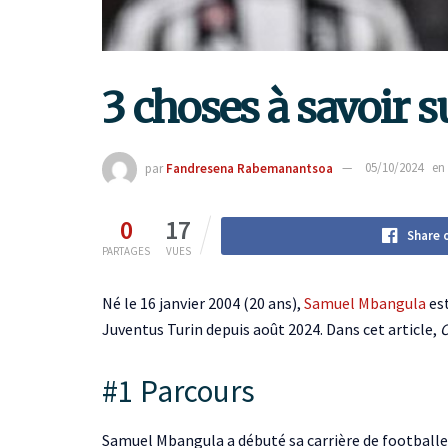
3 choses à savoir 
par
Fandresena Rabemanantsoa
05/10/2024
en
0
17
Share 
PARTAGES
VUES
Né le 16 janvier 2004 (20 ans),
Samuel Mbangula
est
Juventus Turin depuis août 2024. Dans cet article,
C
#1 Parcours
Samuel Mbangula a débuté sa carrière de footballeur