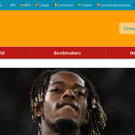
a
RDC
RCA
Congo
Cameroun
Gabon
Guinée équatoriale
ité
Bookmakers
M