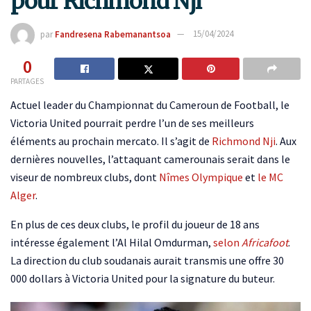
pour Richmond Nji
par
Fandresena Rabemanantsoa
15/04/2024
0
PARTAGES
Actuel leader du Championnat du Cameroun de Football, le
Victoria United pourrait perdre l’un de ses meilleurs
éléments au prochain mercato. Il s’agit de
Richmond Nji
. Aux
dernières nouvelles, l’attaquant camerounais serait dans le
viseur de nombreux clubs, dont
Nîmes Olympique
et
le MC
Alger
.
En plus de ces deux clubs, le profil du joueur de 18 ans
intéresse également l’Al Hilal Omdurman,
selon
Africafoot
.
La direction du club soudanais aurait transmis une offre 30
000 dollars à Victoria United pour la signature du buteur.