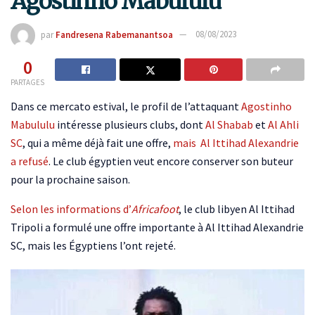
Agostinho Mabululu
par
Fandresena Rabemanantsoa
08/08/2023
0
PARTAGES
Dans ce mercato estival, le profil de l’attaquant
Agostinho
Mabululu
intéresse plusieurs clubs, dont
Al Shabab
et
Al Ahli
SC
, qui a même déjà fait une offre,
mais Al Ittihad Alexandrie
a refusé
. Le club égyptien veut encore conserver son buteur
pour la prochaine saison.
Selon les informations d’
Africafoot
, le club libyen Al Ittihad
Tripoli a formulé une offre importante à Al Ittihad Alexandrie
SC, mais les Égyptiens l’ont rejeté.