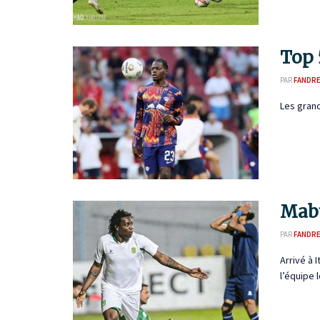
Top 
PAR
FANDR
Les grand
Mabu
PAR
FANDR
Arrivé à 
l’équipe lo