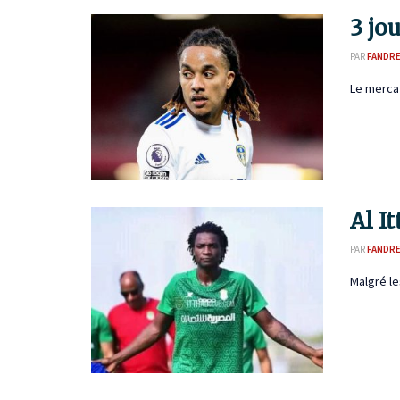
3 jo
PAR
FANDR
Le mercat
Al I
PAR
FANDR
Malgré le