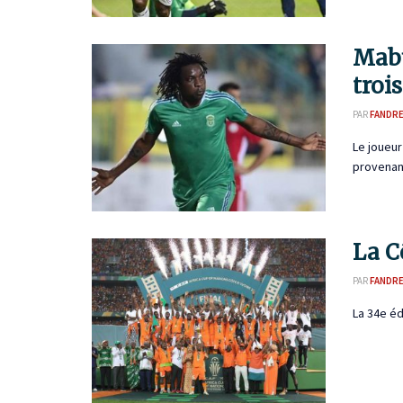
Mabu
troi
PAR
FANDR
Le joueur
provenanc
La C
PAR
FANDR
La 34e éd