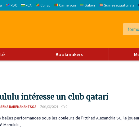
a
RDC
RCA
Congo
Cameroun
Gabon
Guinée équatoriale
ité
Bookmakers
M
lulu intéresse un club qatari
ESENA RABEMANANTSOA
04/06/2024
0
 belles performances sous les couleurs de l’Ittihad Alexandria SC, le joueu
Mabululu, ...