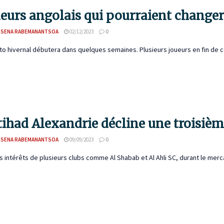
ueurs angolais qui pourraient changer 
ESENA RABEMANANTSOA
02/12/2023
0
o hivernal débutera dans quelques semaines. Plusieurs joueurs en fin de con
ttihad Alexandrie décline une troisiè
ESENA RABEMANANTSOA
09/09/2023
0
s intérêts de plusieurs clubs comme Al Shabab et Al Ahli SC, durant le mercat