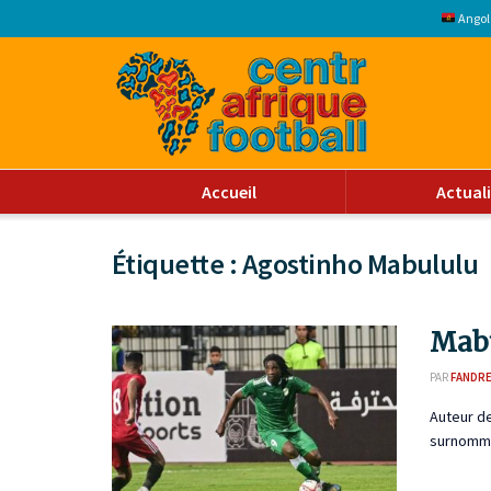
Angol
Accueil
Actual
Étiquette :
Agostinho Mabululu
Mabu
PAR
FANDR
Auteur de
surnommé 