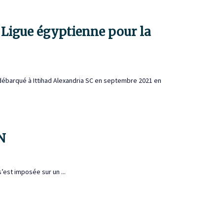
a Ligue égyptienne pour la
 débarqué à Ittihad Alexandria SC en septembre 2021 en
N
’est imposée sur un ...