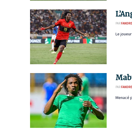
L’An
PAR
FANDR
Le joueur
Mabu
PAR
FANDR
Menacé pa