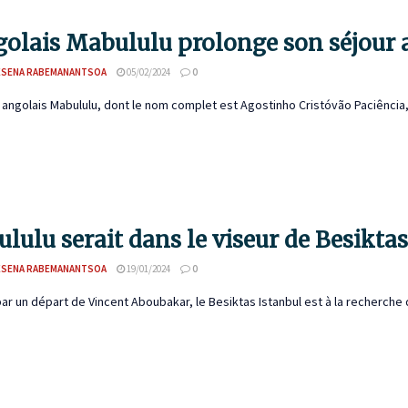
golais Mabululu prolonge son séjour a
ESENA RABEMANANTSOA
05/02/2024
0
 angolais Mabululu, dont le nom complet est Agostinho Cristóvão Paciência, 
lulu serait dans le viseur de Besiktas
ESENA RABEMANANTSOA
19/01/2024
0
r un départ de Vincent Aboubakar, le Besiktas Istanbul est à la recherche d