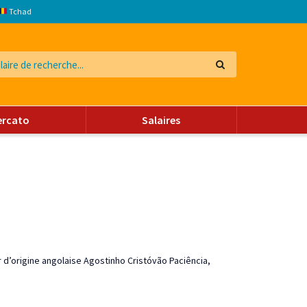
Tchad
ercato
Salaires
r d’origine angolaise Agostinho Cristóvão Paciência,