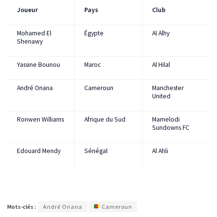
Joueur
Pays
Club
Mohamed El
Égypte
Al Alhy
Shenawy
Yassine Bounou
Maroc
Al Hilal
André Onana
Cameroun
Manchester
United
Ronwen Williams
Afrique du Sud
Mamelodi
Sundowns FC
Edouard Mendy
Sénégal
Al Ahli
Mots-clés :
André Onana
Cameroun