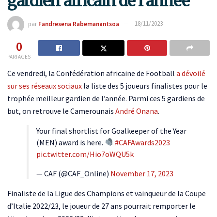
gardien africain de l’année
par
Fandresena Rabemanantsoa
18/11/2023
0
PARTAGES
Ce vendredi, la Confédération africaine de Football
a dévoilé
sur ses réseaux sociaux
la liste des 5 joueurs finalistes pour le
trophée meilleur gardien de l’année. Parmi ces 5 gardiens de
but, on retrouve le Camerounais
André Onana
.
Your final shortlist for Goalkeeper of the Year
(MEN) award is here.
#CAFAwards2023
pic.twitter.com/Hio7oWQU5k
— CAF (@CAF_Online)
November 17, 2023
Finaliste de la Ligue des Champions et vainqueur de la Coupe
d’Italie 2022/23, le joueur de 27 ans pourrait remporter le