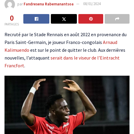
par
Fandresena Rabemanantsoa
08/01/2024
0
PARTAGES
Recruté par le Stade Rennais en août 2022 en provenance du
Paris Saint-Germain, je joueur Franco-congolais
Arnaud
Kalimuendo
est sur le point de quitter le club. Aux dernières
nouvelles, l’attaquant
serait dans le viseur de l’Eintracht
Francfort
.