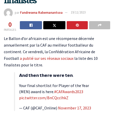
finalistes
par
Fandresena Rabemanantsoa
19/11/2023
0
PARTAGES
Le Ballon d’or africain est une récompense décernée
annuellement par la CAF au meilleur footballeur du
continent. Ce vendredi, la Confédération Africaine de
Football
a publié sur ses réseaux sociaux
la liste des 10
finalistes pour le titre.
𝗔𝗻𝗱 𝘁𝗵𝗲𝗻 𝘁𝗵𝗲𝗿𝗲 𝘄𝗲𝗿𝗲 𝘁𝗲𝗻.
Your final shortlist for Player of the Year
(MEN) award is here.
#CAFAwards2023
pic.twitter.com/BnCQcclhkZ
— CAF (@CAF_Online)
November 17, 2023