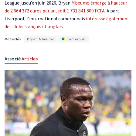
League jusqu’en juin 2026, Bryan
Mbeumo émarge à hauteur
de 2 664 372 euros par an, soit 1 731 841 800 FCFA
. A part
Liverpool, l’international camerounais
intéresse également
des clubs français et anglais
.
Mots-clés :
Bryan Mbeumo
Cameroun
Associé
Articles