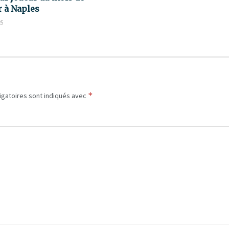
r à Naples
25
*
igatoires sont indiqués avec