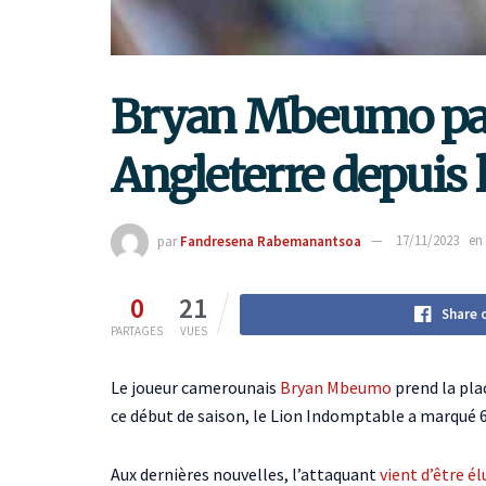
Bryan Mbeumo parm
Angleterre depuis l
par
Fandresena Rabemanantsoa
17/11/2023
en
0
21
Share 
PARTAGES
VUES
Le joueur camerounais
Bryan Mbeumo
prend la pla
ce début de saison, le Lion Indomptable a marqué 6
Aux dernières nouvelles, l’attaquant
vient d’être é