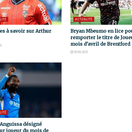
LITÉ
ACTUALITÉ
es à savoir sur Arthur
Bryan Mbeumo en lice po
remporter le titre de Joue
mois d’avril de Brentford
25
29/04/2025
LITÉ
Anguissa désigné
ur joueur du mois de