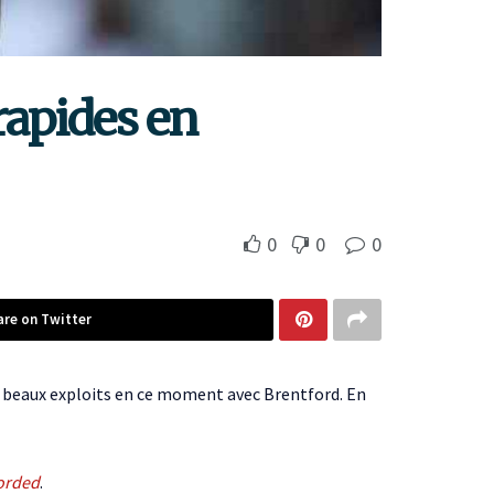
rapides en
0
0
0
are on Twitter
de beaux exploits en ce moment avec Brentford. En
orded
.