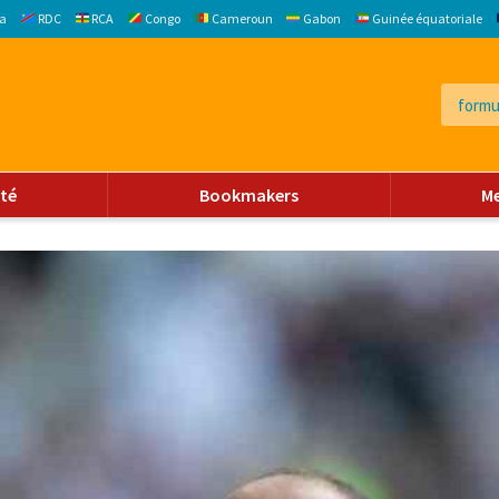
a
RDC
RCA
Congo
Cameroun
Gabon
Guinée équatoriale
ité
Bookmakers
M