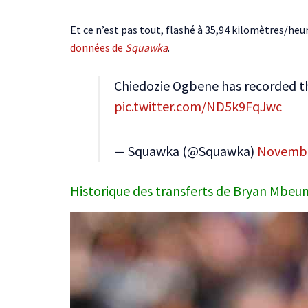
Et ce n’est pas tout, flashé à 35,94 kilomètres/heu
données de
Squawka
.
Chiedozie Ogbene has recorded th
pic.twitter.com/ND5k9FqJwc
— Squawka (@Squawka)
Novembe
Historique des transferts de Bryan Mbeumo