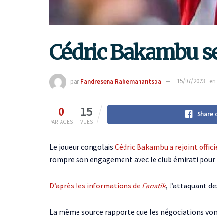
Cédric Bakambu se
par
Fandresena Rabemanantsoa
15/07/2023
en
0
15
Share 
PARTAGES
VUES
Le joueur congolais
Cédric Bakambu a rejoint offic
rompre son engagement avec le club émirati pour 
D’après les informations de
Fanatik
, l’attaquant d
La même source rapporte que les négociations vont 