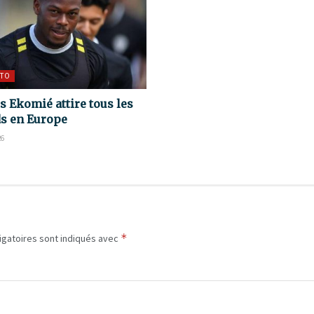
TO
s Ekomié attire tous les
s en Europe
26
*
igatoires sont indiqués avec