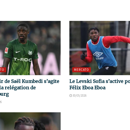
TO
MERCATO
ir de Saël Kumbedi s’agite
Le Levski Sofia s’active p
la relégation de
Félix Eboa Eboa
burg
30/05/2026
26