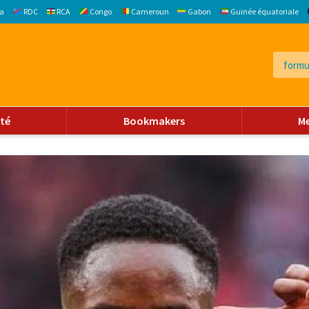
a
RDC
RCA
Congo
Cameroun
Gabon
Guinée équatoriale
ité
Bookmakers
M