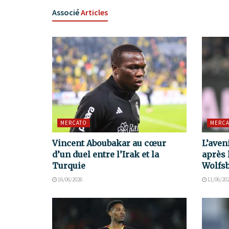
Associé
Articles
MERCATO
MERCA
Vincent Aboubakar au cœur
L’aven
d’un duel entre l’Irak et la
après 
Turquie
Wolfs
16/06/2026
11/06/20