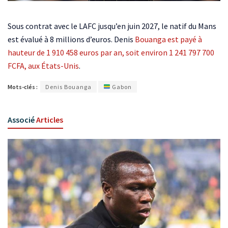
Sous contrat avec le LAFC jusqu’en juin 2027, le natif du Mans
est évalué à 8 millions d’euros. Denis
Bouanga est payé à
hauteur de 1 910 458 euros par an, soit environ 1 241 797 700
FCFA, aux États-Unis
.
Mots-clés :
Denis Bouanga
Gabon
Associé
Articles