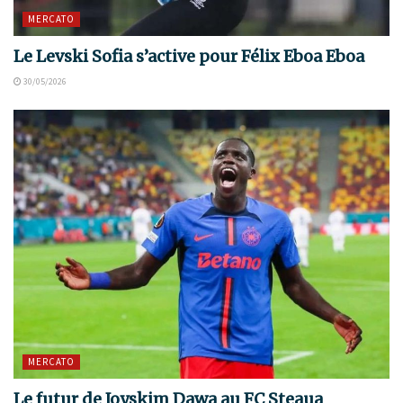
MERCATO
Le Levski Sofia s’active pour Félix Eboa Eboa
30/05/2026
MERCATO
Le futur de Joyskim Dawa au FC Steaua