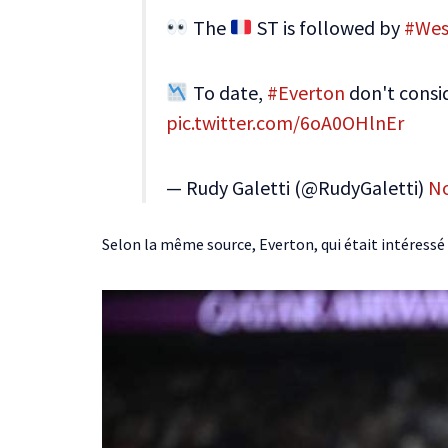
The
ST is followed by
#We
To date,
#Everton
don't consid
pic.twitter.com/6oA0OHlnEr
— Rudy Galetti (@RudyGaletti)
No
Selon la même source, Everton, qui était intéressé p