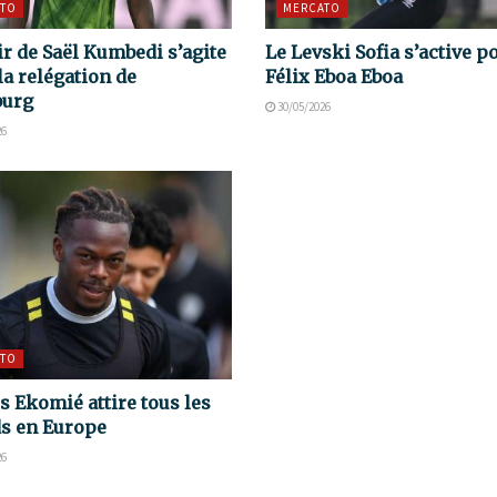
TO
MERCATO
ir de Saël Kumbedi s’agite
Le Levski Sofia s’active p
la relégation de
Félix Eboa Eboa
burg
30/05/2026
26
TO
s Ekomié attire tous les
s en Europe
26