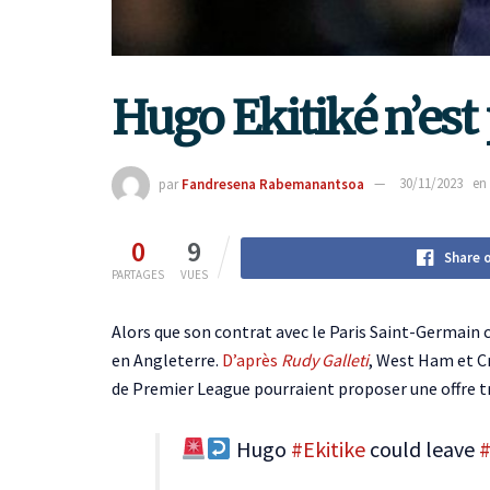
Hugo Ekitiké n’est 
par
Fandresena Rabemanantsoa
30/11/2023
en
0
9
Share 
PARTAGES
VUES
Alors que son contrat avec le Paris Saint-Germain c
en Angleterre.
D’après
Rudy Galleti
, West Ham et Cr
de Premier League pourraient proposer une offre 
Hugo
#Ekitike
could leave