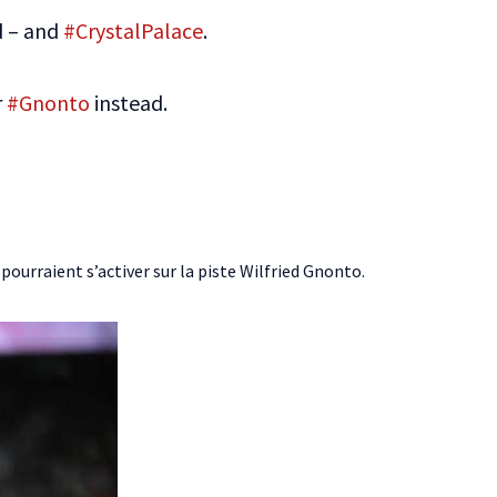
d – and
#CrystalPalace
.
r
#Gnonto
instead.
pourraient s’activer sur la piste Wilfried Gnonto.