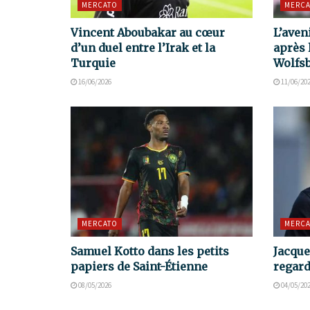
MERCATO
MERCA
Vincent Aboubakar au cœur
L’aven
d’un duel entre l’Irak et la
après 
Turquie
Wolfs
16/06/2026
11/06/20
MERCATO
MERCA
Samuel Kotto dans les petits
Jacque
papiers de Saint-Étienne
regard
08/05/2026
04/05/20