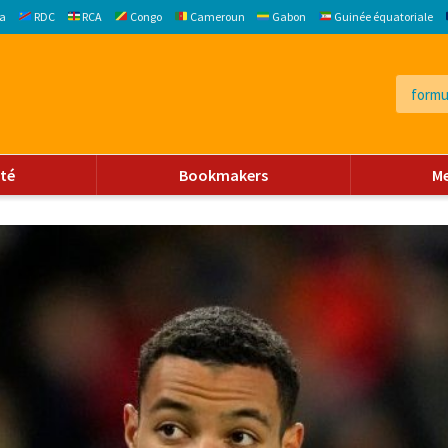
a
RDC
RCA
Congo
Cameroun
Gabon
Guinée équatoriale
ité
Bookmakers
M