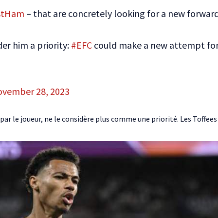
stHam
– that are concretely looking for a new forwar
er him a priority:
#EFC
could make a new attempt fo
vember 28, 2023
ar le joueur, ne le considère plus comme une priorité. Les Toffees 