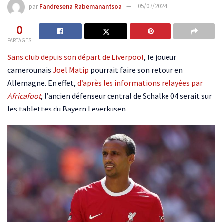
par
Fandresena Rabemanantsoa
05/07/2024
0
PARTAGES
Sans club depuis son départ de Liverpool
, le joueur
camerounais
Joel Matip
pourrait faire son retour en
Allemagne. En effet,
d’après les informations relayées par
Africafoot
, l’ancien défenseur central de Schalke 04 serait sur
les tablettes du Bayern Leverkusen.