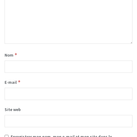
*
Nom
*
E-mail
Site web
Enregistrer mon nom, mon e-mail et mon site dans le