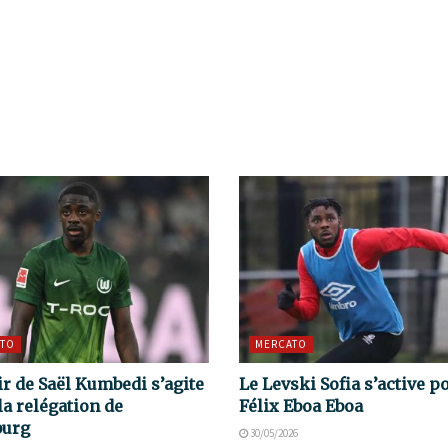
TO
MERCATO
ir de Saël Kumbedi s’agite
Le Levski Sofia s’active p
la relégation de
Félix Eboa Eboa
burg
30/05/2026