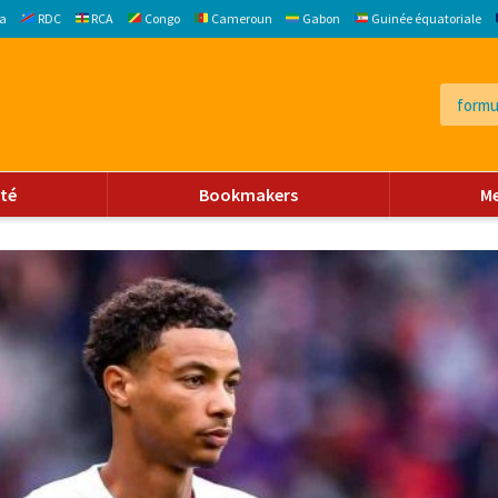
a
RDC
RCA
Congo
Cameroun
Gabon
Guinée équatoriale
ité
Bookmakers
M