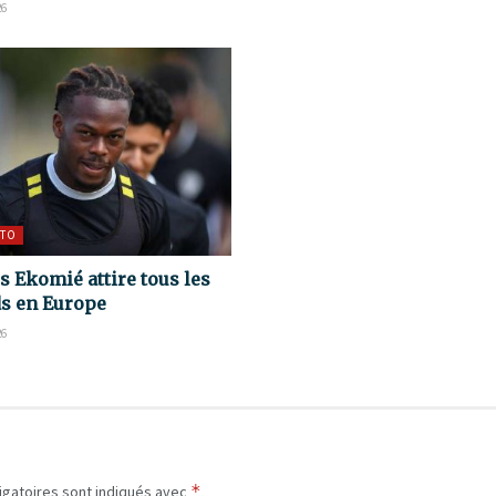
26
TO
s Ekomié attire tous les
s en Europe
26
*
igatoires sont indiqués avec