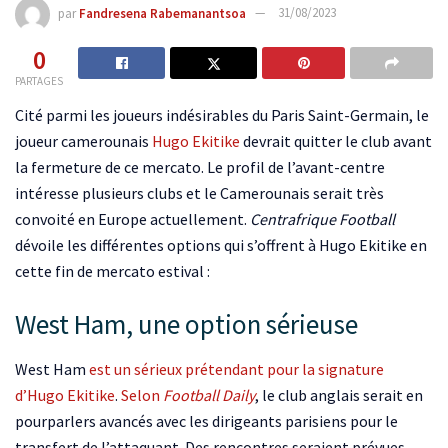
par
Fandresena Rabemanantsoa
31/08/2023
0
PARTAGES
Cité parmi les joueurs indésirables du Paris Saint-Germain, le
joueur camerounais
Hugo Ekitike
devrait quitter le club avant
la fermeture de ce mercato. Le profil de l’avant-centre
intéresse plusieurs clubs et le Camerounais serait très
convoité en Europe actuellement.
Centrafrique Football
dévoile les différentes options qui s’offrent à Hugo Ekitike en
cette fin de mercato estival :
West Ham, une option sérieuse
West Ham
est un sérieux prétendant pour la signature
d’Hugo Ekitike
.
Selon
Football Daily
, le club anglais serait en
pourparlers avancés avec les dirigeants parisiens pour le
transfert de l’attaquant. Des rencontres seraient prévues