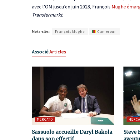
avec l’OM jusqu’en juin 2028, François
Mughe émarge 
Transfermarkt
.
Mots-clés :
François Mughe
Cameroun
Associé
Articles
MERCATO
MERCA
Sassuolo accueille Daryl Bakola
Steve 
dans son effectif
aventu