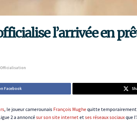
icialise l’arrivée en prê
Officialisation
on Facebook
Sh
urs
, le joueur camerounais
François Mughe
quitte temporairement l
 Ligue 2 a annoncé
sur son site internet
et
ses réseaux sociaux
que l’