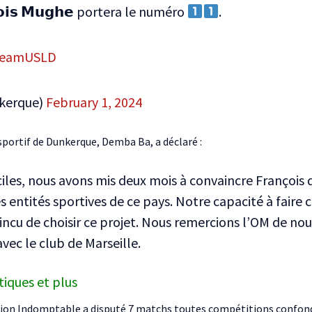
𝗼𝗶𝘀 𝗠𝘂𝗴𝗵𝗲 portera le numéro
.
eamUSLD
kerque)
February 1, 2024
 sportif de Dunkerque, Demba Ba, a déclaré :
ciles, nous avons mis deux mois à convaincre François
ntités sportives de ce pays. Notre capacité à faire co
aincu de choisir ce projet. Nous remercions l’OM de no
vec le club de Marseille.
tiques et plus
le Lion Indomptable a disputé 7 matchs toutes compétitions confon