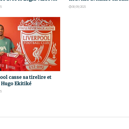
25
08/09/2025
TO
ool casse sa tirelire et
e Hugo Ekitiké
25