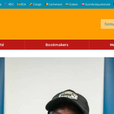
a
RDC
RCA
Congo
Cameroun
Gabon
Guinée équatoriale
ité
Bookmakers
M