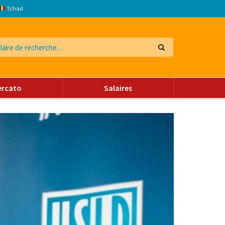
Tchad
ercato
Salaires