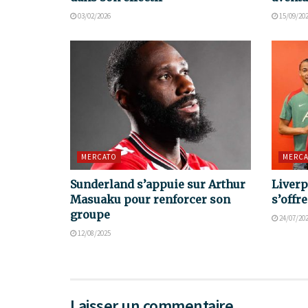
03/02/2026
15/09/20
MERCATO
MERCA
Sunderland s’appuie sur Arthur
Liverp
Masuaku pour renforcer son
s’offr
groupe
24/07/20
12/08/2025
Laisser un commentaire