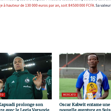
à hauteur de 130 000 euros par an, soit 84 500 000 FCFA
. Sa valeu
TO
MERCATO
Kapuadi prolonge son
Oscar Kabwit entame une
re avec le Legia Varsovie
nouvelle aventure en Suis