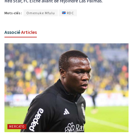
Red Star, FC Elche avant de rejoindre Las Palmas.
Mots-clés :
Omenuke Mfulu
RDC
Associé
Articles
MERCATO