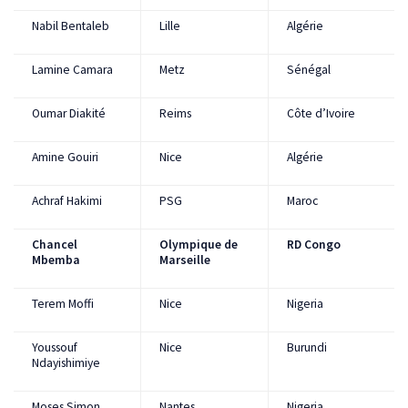
Nabil Bentaleb
Lille
Algérie
Lamine Camara
Metz
Sénégal
Oumar Diakité
Reims
Côte d’Ivoire
Amine Gouiri
Nice
Algérie
Achraf Hakimi
PSG
Maroc
Chancel
Olympique de
RD Congo
Mbemba
Marseille
Terem Moffi
Nice
Nigeria
Youssouf
Nice
Burundi
Ndayishimiye
Moses Simon
Nantes
Nigeria