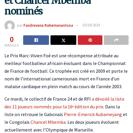
et Chancel Mbemba
nominés
par
Fandresena Rabemanantsoa
03/04/2024
0
PARTAGES
Le Prix Marc-Vivien Foé est une récompense attribuée au
meilleur footballeur africain évoluant dans le Championnat
de France de football. Ce trophée est créé en 2009 et porte le
nom de l’international camerounais mort en France d’un
malaise cardiaque en plein match au cours de l’année 2003.
Ce mardi, le collectif de France 24 et de RFI
a dévoilé la liste
des 11 joueurs nommés pour la 16
édition du prix
. Dans la
e
liste on retrouve le Gabonais
Pierre-Emerick Aubameyang
et
le Congolais
Chancel Mbemba
. Les deux joueurs évoluent
actuellement avec l’Olympique de Marseille.