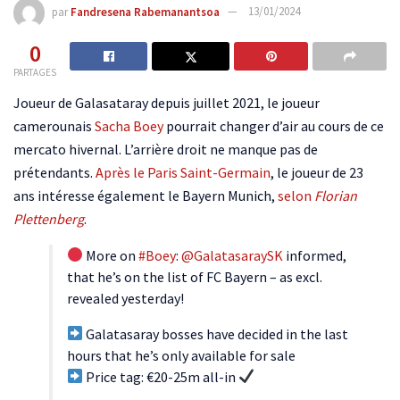
par
Fandresena Rabemanantsoa
13/01/2024
0
PARTAGES
Joueur de Galasataray depuis juillet 2021, le joueur
camerounais
Sacha Boey
pourrait changer d’air au cours de ce
mercato hivernal. L’arrière droit ne manque pas de
prétendants.
Après le Paris Saint-Germain
, le joueur de 23
ans intéresse également le Bayern Munich,
selon
Florian
Plettenberg
.
More on
#Boey
:
@GalatasaraySK
informed,
that he’s on the list of FC Bayern – as excl.
revealed yesterday!
Galatasaray bosses have decided in the last
hours that he’s only available for sale
Price tag: €20-25m all-in