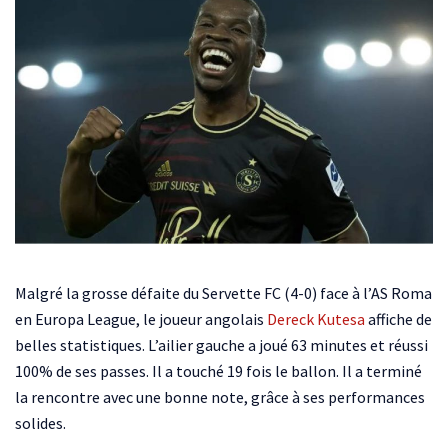
Malgré la grosse défaite du Servette FC (4-0) face à l’AS Roma
en Europa League, le joueur angolais
Dereck Kutesa
affiche de
belles statistiques. L’ailier gauche a joué 63 minutes et réussi
100% de ses passes. Il a touché 19 fois le ballon. Il a terminé
la rencontre avec une bonne note, grâce à ses performances
solides.