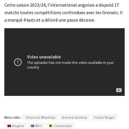
Cette saison 2023/24, l’international angolais a disputé 17
matchs toutes compétitions confondues avec les Grenats. Il
a marqué 4 buts et a délivré une passe décisive.
Mots-clés :
Chancel Mbemba
Dereck Kutesa
Frank Magri
Angola
RDC
Cameroun