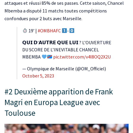
attaques et réussi 85% de ses passes. Cette saison, Chancel
Mbemba a disputé 11 matchs toutes compétitions
confondues pour 2 buts avec Marseille.
19’ |
#OMBHAFC
-
𝗤𝗨𝗜 𝗗'𝗔𝗨𝗧𝗥𝗘 𝗤𝗨𝗘 𝗟𝗨𝗜 ? L’OUVERTURE
DU SCORE DE L’INEVITABLE CHANCEL
MBEMBA
pic.twitter.com/v4l8OQ2X2U
— Olympique de Marseille (@OM_Officiel)
October 5, 2023
#2 Deuxième apparition de Frank
Magri en Europa League avec
Toulouse