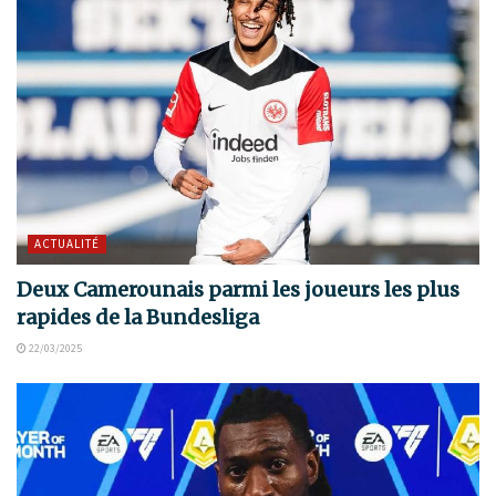
ACTUALITÉ
Deux Camerounais parmi les joueurs les plus
rapides de la Bundesliga
22/03/2025