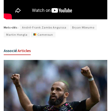
Mots-clés :
André-Frank Zambo Anguissa
Bryan Mbeumo
Martin Hongla
Cameroun
Associé
Articles