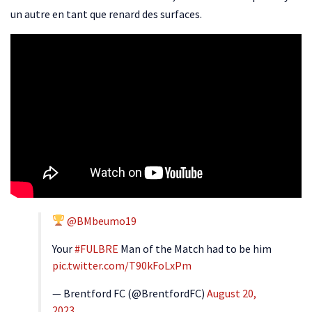
un autre en tant que renard des surfaces.
@BMbeumo19
Your
#FULBRE
Man of the Match had to be him
pic.twitter.com/T90kFoLxPm
— Brentford FC (@BrentfordFC)
August 20,
2023