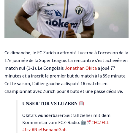
Ce dimanche, le FC Zurich a affronté Lucerne à l’occasion de la
17e journée de la Super League. La rencontre s’est achevée en
match nul (1-1). Le Congolais
Jonathan Okita
a joué 77
minutes et a inscrit le premier but du match à la 59e minute.
Cette saison, l’ailier gauche a disputé 16 matchs en
championnat avec Zürich pour 9 buts et une passe décisive.
𝐔𝐍𝐒𝐄𝐑 𝐓𝐎𝐑 𝐕𝐒 𝐋𝐔𝐙𝐄𝐑𝐍
Okita‘s wunderbarer Seitfallzieher mit dem
Kommentar vom FCZ-Radio.
#FCZFCL
#fcz
#NieUsenandGah