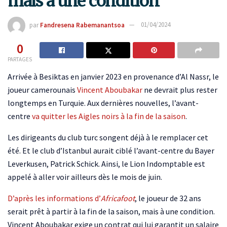
mais à une condition
par
Fandresena Rabemanantsoa
01/04/2024
0
PARTAGES
Arrivée à Besiktas en janvier 2023 en provenance d’Al Nassr, le
joueur camerounais
Vincent Aboubakar
ne devrait plus rester
longtemps en Turquie. Aux dernières nouvelles, l’avant-
centre
va quitter les Aigles noirs à la fin de la saison
.
Les dirigeants du club turc songent déjà à le remplacer cet
été. Et le club d’Istanbul aurait ciblé l’avant-centre du Bayer
Leverkusen, Patrick Schick. Ainsi, le Lion Indomptable est
appelé à aller voir ailleurs dès le mois de juin.
D’après les informations d’
Africafoot
, le joueur de 32 ans
serait prêt à partir à la fin de la saison, mais à une condition.
Vincent Aboubakar exige un contrat qui lui garantit un salaire