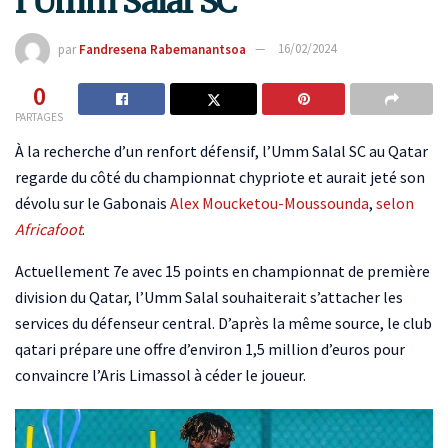
l’Umm Salal SC
par
Fandresena Rabemanantsoa
16/02/2024
0
PARTAGES
À la recherche d’un renfort défensif, l’Umm Salal SC au Qatar
regarde du côté du championnat chypriote et aurait jeté son
dévolu sur le Gabonais
Alex Moucketou-Moussounda
,
selon
Africafoot
.
Actuellement 7e avec 15 points en championnat de première
division du Qatar, l’Umm Salal souhaiterait s’attacher les
services du défenseur central. D’après la même source, le club
qatari prépare une offre d’environ 1,5 million d’euros pour
convaincre l’Aris Limassol à céder le joueur.