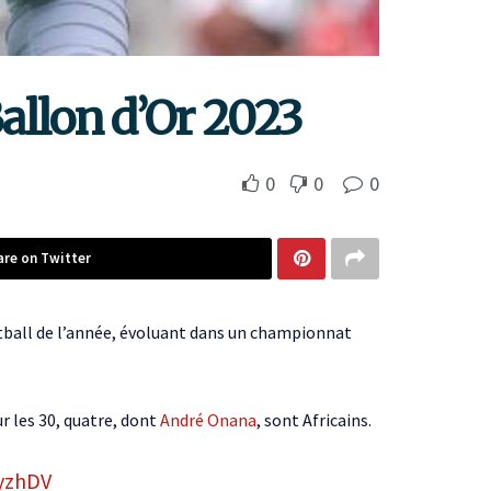
allon d’Or 2023
0
0
0
are on Twitter
otball de l’année, évoluant dans un championnat
ur les 30, quatre, dont
André Onana
, sont Africains.
ByzhDV