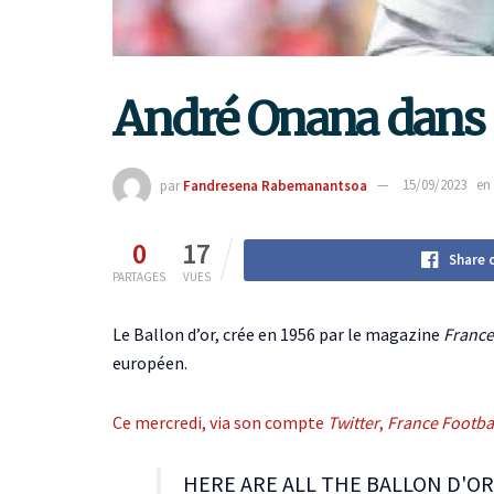
André Onana dans l
par
Fandresena Rabemanantsoa
15/09/2023
en
0
17
Share 
PARTAGES
VUES
Le Ballon d’or, crée en 1956 par le magazine
France
européen.
Ce mercredi, via son compte
Twitter
,
France Footba
HERE ARE ALL THE BALLON D'O