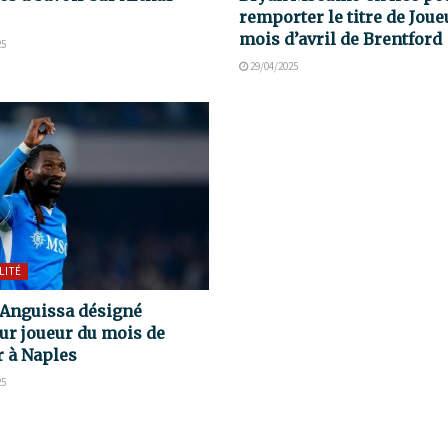
remporter le titre de Joue
mois d’avril de Brentford
25
29/04/2025
LITÉ
Anguissa désigné
ur joueur du mois de
r à Naples
25