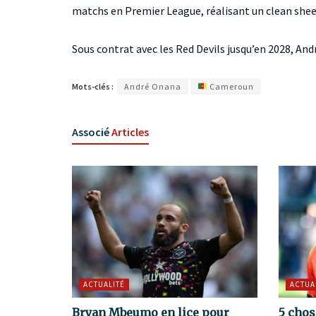
matchs en Premier League, réalisant un clean she
Sous contrat avec les Red Devils jusqu’en 2028, An
Mots-clés :
André Onana
Cameroun
Associé
Articles
ACTUALITÉ
ACTUA
Bryan Mbeumo en lice pour
5 chos