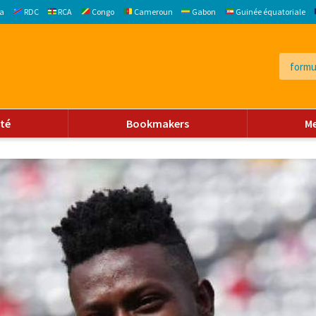
a
RDC
RCA
Congo
Cameroun
Gabon
Guinée équatoriale
ité
Bookmakers
M