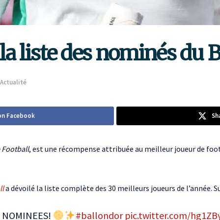
a liste des nominés du B
Actualité
on Facebook
Sh
 Football
, est une récompense attribuée au meilleur joueur de fo
ll
a dévoilé la liste complète des 30 meilleurs joueurs de l’année. S
R NOMINEES!
#ballondor
pic.twitter.com/hg1Z