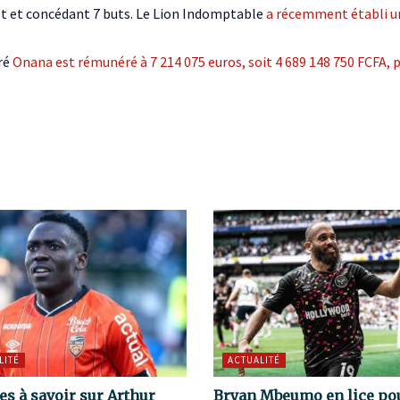
et et concédant 7 buts. Le Lion Indomptable
a récemment établi u
dré
Onana est rémunéré à 7 214 075 euros, soit 4 689 148 750 FCFA, 
LITÉ
ACTUALITÉ
es à savoir sur Arthur
Bryan Mbeumo en lice po