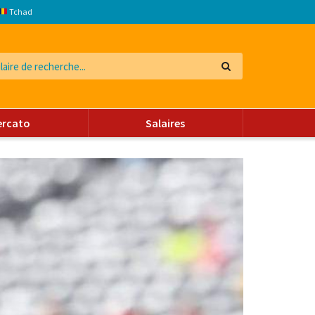
Tchad
ercato
Salaires