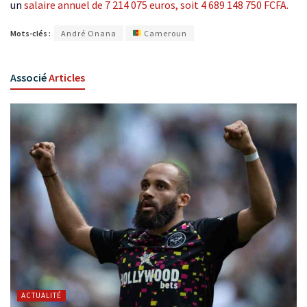
un
salaire annuel de 7 214 075 euros, soit 4 689 148 750 FCFA.
Mots-clés :
André Onana
Cameroun
Associé
Articles
ACTUALITÉ